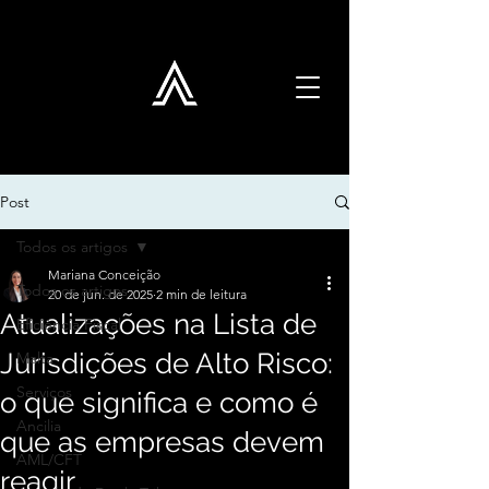
Post
Todos os artigos
Mariana Conceição
Todos os artigos
20 de jun. de 2025
2 min de leitura
Atualizações na Lista de
Eficiência Fiscal
Jurisdições de Alto Risco:
Malta
Serviços
o que significa e como é
Ancilia
que as empresas devem
AML/CFT
reagir